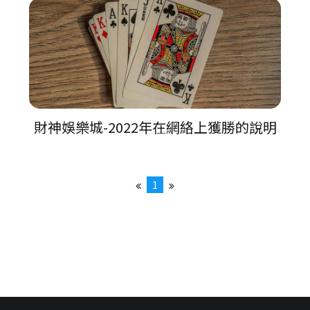
財神娛樂城-2022年在網絡上獲勝的說明
1