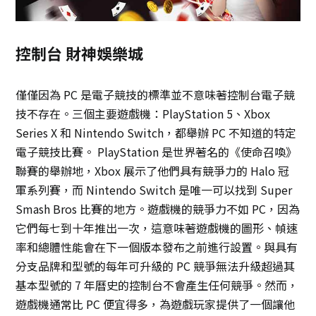
控制台 財神娛樂城
僅僅因為 PC 是電子競技的標準並不意味著控制台電子競
技不存在。三個主要遊戲機：PlayStation 5、Xbox
Series X 和 Nintendo Switch，都舉辦 PC 不知道的特定
電子競技比賽。 PlayStation 是世界著名的《使命召喚》
聯賽的舉辦地，Xbox 展示了他們具有競爭力的 Halo 冠
軍系列賽，而 Nintendo Switch 是唯一可以找到 Super
Smash Bros 比賽的地方。遊戲機的競爭力不如 PC，因為
它們每七到十年推出一次，這意味著遊戲機的圖形、幀速
率和總體性能會在下一個版本發布之前進行設置。與具有
分支品牌和型號的每年可升級的 PC 競爭無法升級超過其
基本型號的 7 年曆史的控制台不會產生任何競爭。然而，
遊戲機通常比 PC 便宜得多，為遊戲玩家提供了一個讓他