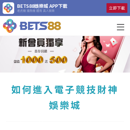
BETS88娛樂城 APP下載
立即下載
老虎機 捕魚機 體育 真人娛樂
如何進入電子競技財神
娛樂城